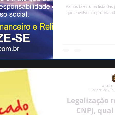
Vamos fazer uma lista das p
que envolvem a própria ati
ATUCO -
8 de dez. de 2021
Legalização r
CNPJ, qual