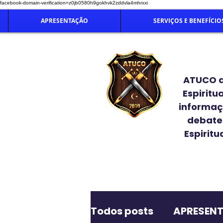
facebook-domain-verification=z0jb0580h9gokhvk2zddvla4mhrxxi
APRESENTAÇÃO
SERVIÇOS E BENEFÍCIO
ATUCO at
Espiritu
informaç
debate 
Espiritu
Todos posts
APRESEN