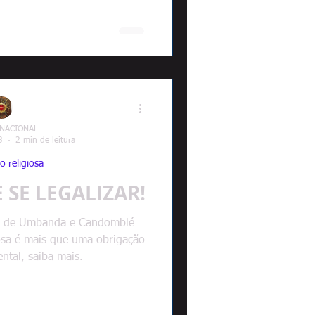
 NACIONAL
3
2 min de leitura
o religiosa
 SE LEGALIZAR!
so de Umbanda e Candomblé
iosa é mais que uma obrigação
ntal, saiba mais.