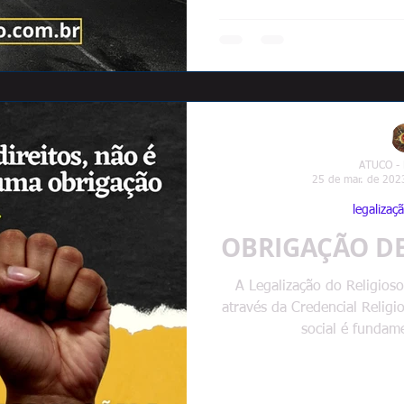
ATUCO -
25 de mar. de 202
legalizaçã
OBRIGAÇÃO DE
A Legalização do Religio
através da Credencial Relig
social é fundame