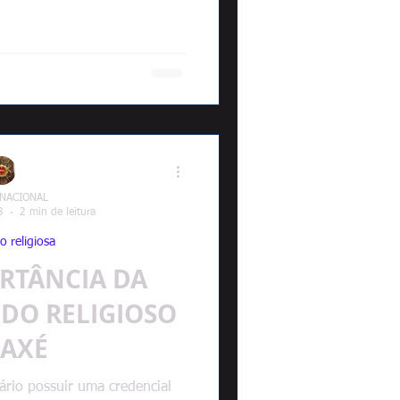
 NACIONAL
3
2 min de leitura
o religiosa
RTÂNCIA DA
 DO RELIGIOSO
 AXÉ
ário possuir uma credencial