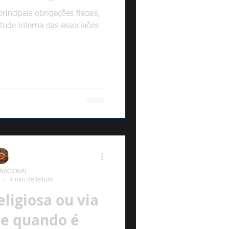
rincipais obrigações fiscais,
tude interna das associaões
 NACIONAL
3 min de leitura
eligiosa ou via
 e quando é