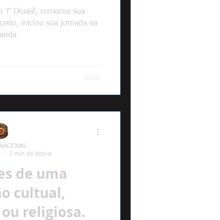
o T' Oluaiê, comecou sua
cedo, iniciou sua jornada na
anda.
 NACIONAL
2
2 min de leitura
es de uma
o cultual,
ou religiosa.