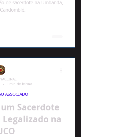
nção de sacerdote na Umbanda,
 Candomblé.
 NACIONAL
2
1 min de leitura
ÃO ASSOCIADO
 um Sacerdote
 Legalizado na
UCO