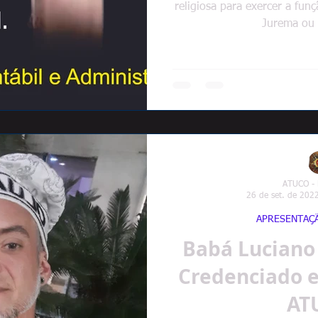
religiosa para exercer a fu
Jurema ou
ATUCO -
26 de set. de 202
APRESENTAÇ
Babá Luciano
Credenciado e
AT