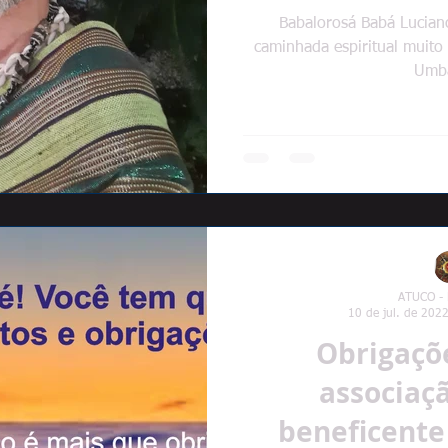
Babalorosá Babá Lucian
caminhada espiritual muito 
Umb
ATUCO -
10 de jul. de 202
Obrigaçõ
associaçã
beneficente 