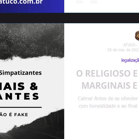
ATUCO -
28 de mar. de 202
legalizaçã
O RELIGIOSO E
MARGINAIS E
Calma! Antes de se ofender o
com honestidade e ao final 