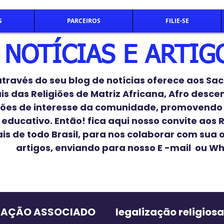
S
PARCEIROS
FILIE-SE
NOTÍCIAS E ARTIG
ravés do seu blog de notícias oferece aos Sac
ais das Religiões de Matriz Africana, Afro desc
ões de interesse da comunidade, promovendo
educativo. Então! fica aqui nosso convite aos R
ais de todo Brasil, para nos colaborar com sua 
artigos, enviando para nosso E -mail ou W
TAÇÃO ASSOCIADO
legalização religiosa