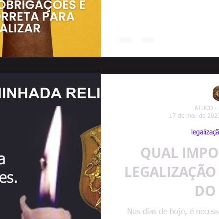
ATUCO -
17 de mar. de 202
legalizaçã
QUAL IMPO
LEGALIZAÇÃO
DO
Nos dias de hoje, é necess