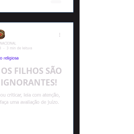
 NACIONAL
3
3 min de leitura
o religiosa
 OS FILHOS SÃO
 IGNORANTES!
u criticar, leia com atenção,
faça uma avaliação de juízo.