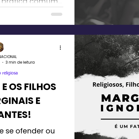
a prática comum
 comunidades
iosas.
NACIONAL
3 min de leitura
 religiosa
 E OS FILHOS
GINAIS E
ANTES!
e se ofender ou