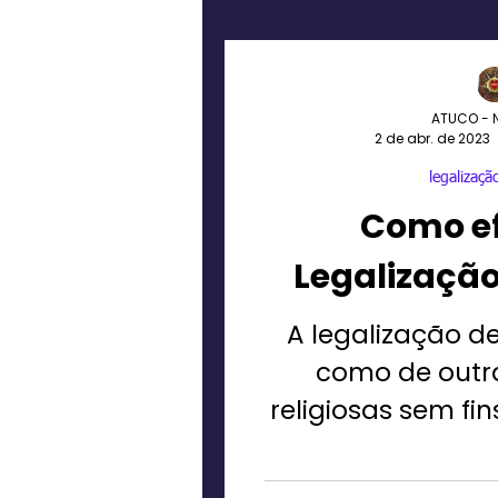
noticias
ATUCO - 
2 de abr. de 2023
legalização
Como ef
Legalização 
A legalização de
como de outra
religiosas sem fin
ser um proce