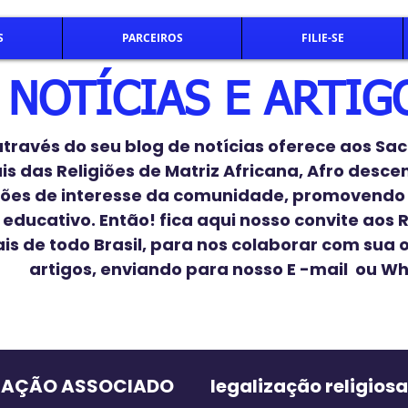
S
PARCEIROS
FILIE-SE
NOTÍCIAS E ARTIG
ravés do seu blog de notícias oferece aos Sac
ais das Religiões de Matriz Africana, Afro desc
ões de interesse da comunidade, promovendo
educativo. Então! fica aqui nosso convite aos R
ais de todo Brasil, para nos colaborar com sua 
artigos, enviando para nosso E -mail ou W
TAÇÃO ASSOCIADO
legalização religiosa