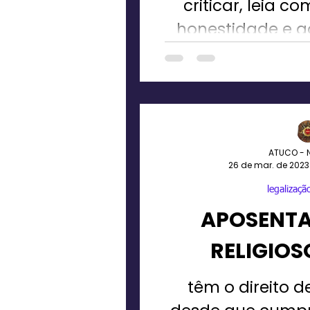
criticar, leia 
honestidade e a
avaliação
ATUCO - 
26 de mar. de 2023
legalização
APOSENTA
RELIGIOS
têm o direito d