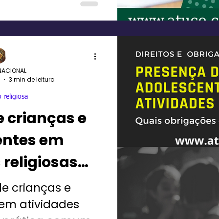
NACIONAL
3 min de leitura
 religiosa
 crianças e
entes em
 religiosas
DE?
e crianças e
em atividades