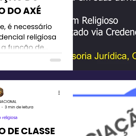
O DO AXÉ
e, é necessário
encial religiosa
 a função de
mbanda, Jurema
domblé.
NACIONAL
3 min de leitura
 religiosa
 DE CLASSE