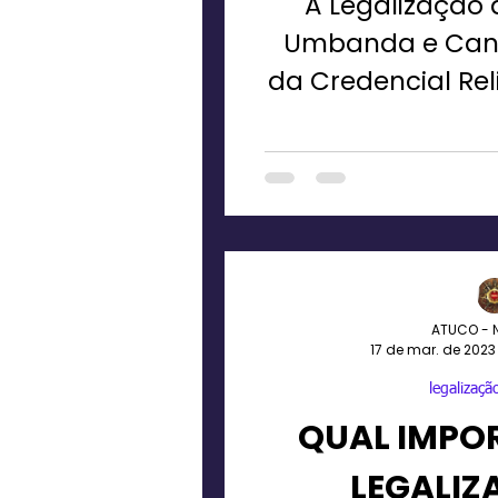
A Legalização 
Umbanda e Can
da Credencial Rel
uma obrigaç
fundamental,
ATUCO - 
17 de mar. de 2023
legalização
QUAL IMPO
LEGALIZ