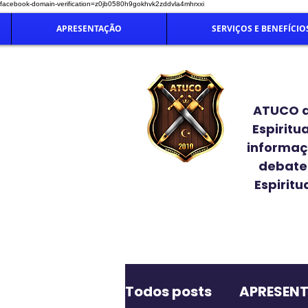
facebook-domain-verification=z0jb0580h9gokhvk2zddvla4mhrxxi
APRESENTAÇÃO
SERVIÇOS E BENEFÍCIO
ATUCO at
Espiritu
informaç
debate 
Espiritu
Todos posts
APRESEN