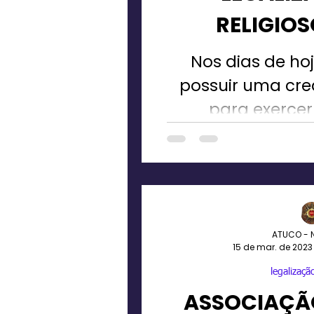
RELIGIOS
Nos dias de hoj
possuir uma cred
para exercer
sacerdote na U
ou Can
ATUCO - 
15 de mar. de 2023
legalização
ASSOCIAÇÃO