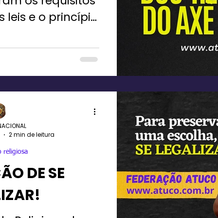
am os requisitos
 leis e o princípio
egaliza religiosa.
NACIONAL
2 min de leitura
 religiosa
ÃO DE SE
IZAR!