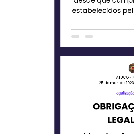
desde que cumpr
estabelecidos pels
de tudo é a sua l
ATUCO - 
25 de mar. de 2023
legalização
OBRIGAÇ
LEGAL