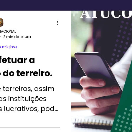
NACIONAL
2 min de leitura
 religiosa
etuar a
do terreiro.
 terreiros, assim
s instituições
s lucrativos, pode
sso complexo