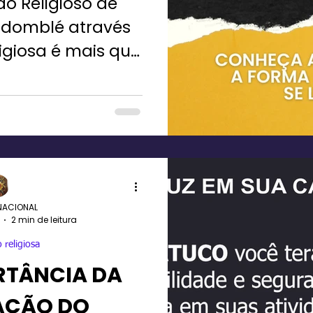
do Religioso de
domblé através
igiosa é mais que
ão social é
 saiba mais.
NACIONAL
2 min de leitura
 religiosa
RTÂNCIA DA
AÇÃO DO