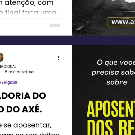
com atenção, com
o final faça uma
 de juízo.
NACIONAL
5 min de leitura
 religiosa
DORIA DO
O DO AXÉ.
e se aposentar,