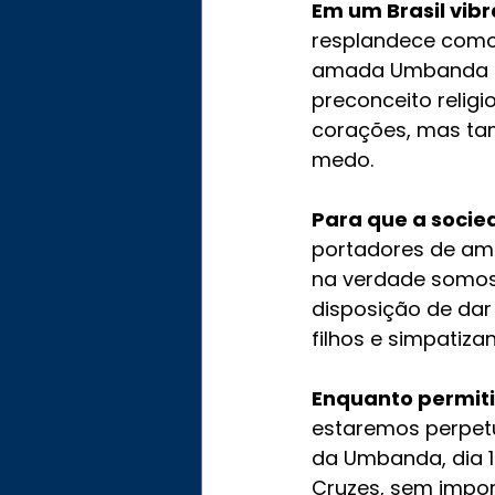
Em um Brasil vib
resplandece como u
amada Umbanda é 
preconceito relig
corações, mas ta
medo.
Para que a soci
portadores de amo
na verdade somos 
disposição de dar 
filhos e simpatiza
Enquanto permit
estaremos perpetu
da Umbanda, dia 
Cruzes, sem import