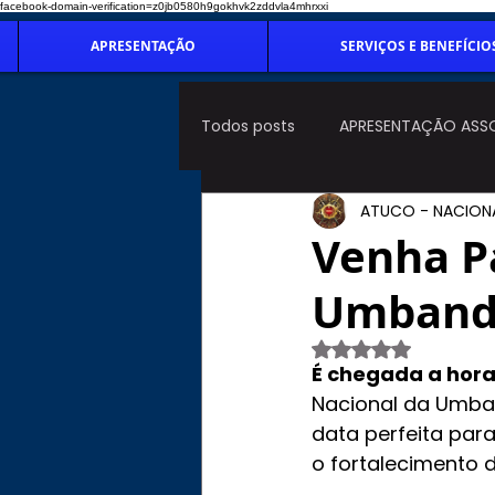
facebook-domain-verification=z0jb0580h9gokhvk2zddvla4mhrxxi
APRESENTAÇÃO
SERVIÇOS E BENEFÍCIO
Todos posts
APRESENTAÇÃO ASS
ATUCO - NACION
Venha Pa
Umbanda
Avaliado com NaN de
É chegada a hora
Nacional da Umban
data perfeita para
o fortalecimento d