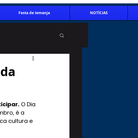
Festa de Iemanja
NOTÍCIAS
 da
icipar.
 O Dia 
bro, é a 
ca cultura e 