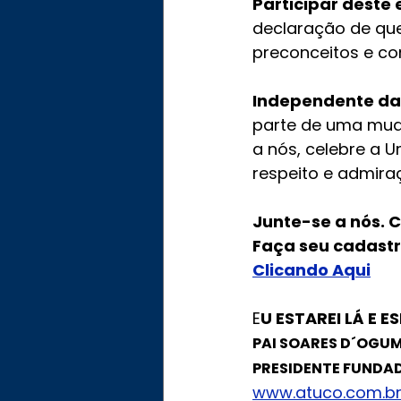
Participar deste
declaração de que
preconceitos e con
Independente da 
parte de uma muda
a nós, celebre a
respeito e admir
Junte-se a nós. 
Faça seu cadastr
Clicando Aqui
E
U ESTAREI LÁ E 
PAI SOARES D´OGU
PRESIDENTE FUNDA
www.atuco.com.b