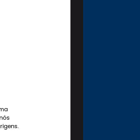
uma 
nós 
rigens.