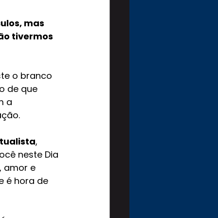
ulos, mas 
ão tivermos 
te o branco 
o de que 
m a 
ção. 
tualista
, 
ocê neste Dia 
, amor e 
e é hora de 