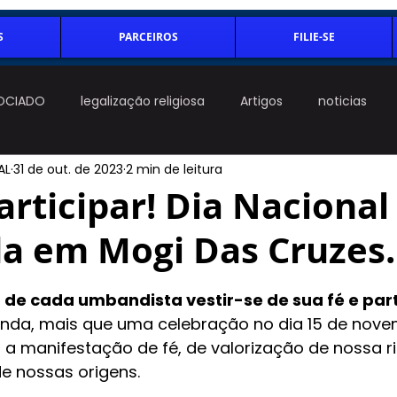
S
PARCEIROS
FILIE-SE
OCIADO
legalização religiosa
Artigos
noticias
AL
31 de out. de 2023
2 min de leitura
rticipar! Dia Nacional
 em Mogi Das Cruzes.
 5 estrelas.
 de cada umbandista vestir-se de sua fé e part
da, mais que uma celebração no dia 15 de novem
 a manifestação de fé, de valorização de nossa ri
e nossas origens. 