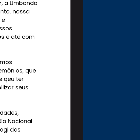
am, a Umbanda 
anto, nossa 
 e 
ssos 
s e até com 
omos 
emônios, que 
 qeu ter 
lizar seus 
idades, 
ia Nacional 
ogi das 