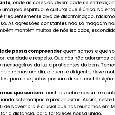
rante
, onde as cores da diversidade se entrelaç
ma jóia espiritual e cultural que é única. No ent
frequentemente alvo de discriminação, racismo
ioso. As agressões constantes não só magoam no
mbém mantêm muitos de nós isolados, escondido
edade possa compreender
 quem somos e que s
r, caridade e respeito. Que nós não adoramos d
mensageiros da luz e praticantes do bem. Temos
pelo menos um dia, e quem é dirigente, deve mobi
ntes, para que juntos possam dr sua contribuição.
irmos que contem
 mentiras sobre nossa fé e ent
ando estereótipos e preconceitos. Assim, neste D
15 de Novembro é crucial que nos reunamos em M
ar a distância, para fortalecer nossa união. 