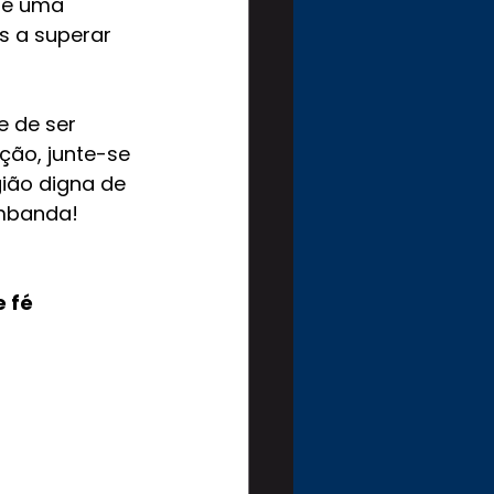
 é uma 
s a superar 
e de ser 
ção, junte-se 
ião digna de 
Umbanda!
e fé