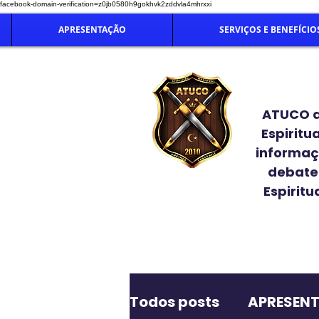
facebook-domain-verification=z0jb0580h9gokhvk2zddvla4mhrxxi
APRESENTAÇÃO
SERVIÇOS E BENEFÍCIO
ATUCO at
Espiritu
informaç
debate 
Espiritu
Todos posts
APRESEN