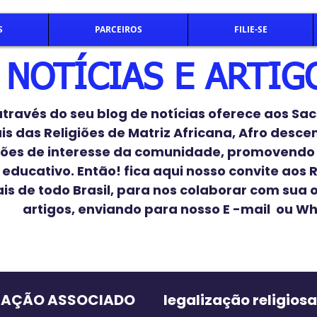
S
PARCEIROS
FILIE-SE
NOTÍCIAS E ARTIG
ravés do seu blog de notícias oferece aos Sac
ais das Religiões de Matriz Africana, Afro desc
ões de interesse da comunidade, promovendo
educativo. Então! fica aqui nosso convite aos R
ais de todo Brasil, para nos colaborar com sua 
artigos, enviando para nosso E -mail ou W
TAÇÃO ASSOCIADO
legalização religiosa