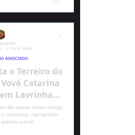
 NACIONAL
3
2 min de leitura
ÃO ASSOCIADO
ta o Terreiro do
 Vovó Catarina
P..
res não apenas trouxe consigo
e o caracteriza, mas também
demonstrou um genuíno parceir