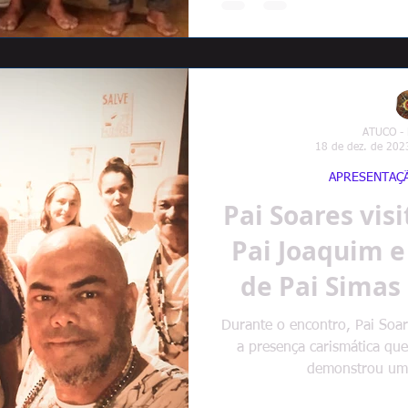
ATUCO -
18 de dez. de 202
APRESENTAÇ
Pai Soares visi
Pai Joaquim e
de Pai Simas em Lavrinhas
S
Durante o encontro, Pai Soa
a presença carismática qu