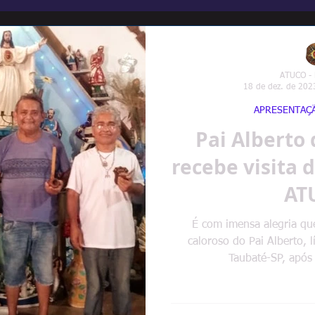
ATUCO -
18 de dez. de 202
APRESENTAÇ
Pai Alberto
recebe visita 
AT
É com imensa alegria qu
caloroso do Pai Alberto, 
Taubaté-SP, após 