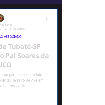
 NACIONAL
3
2 min de leitura
ÃO ASSOCIADO
 de Tubaté-SP
do Pai Soares da
UCO
e compartilhamos o relato
líder do Terreiro de Axé em
a honrosa visita...