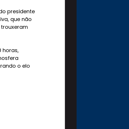
do presidente 
iva, que não 
 trouxeram 
 horas, 
mosfera 
trando o elo 