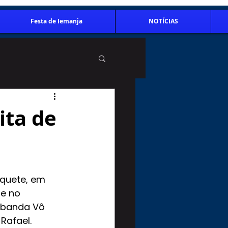
Festa de Iemanja
NOTÍCIAS
ita de
iquete, em 
e no 
mbanda Vô 
Rafael. 