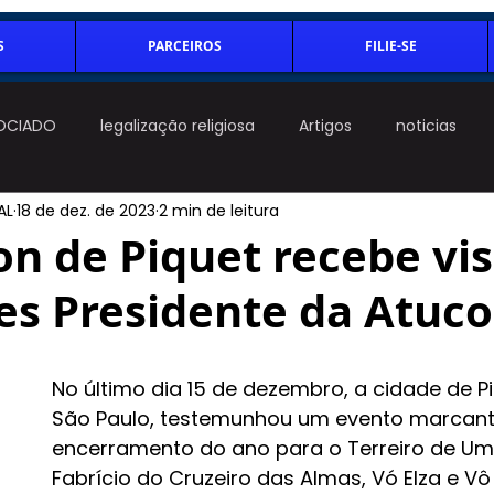
S
PARCEIROS
FILIE-SE
OCIADO
legalização religiosa
Artigos
noticias
AL
18 de dez. de 2023
2 min de leitura
on de Piquet recebe vis
es Presidente da Atuco
 5 estrelas.
No último dia 15 de dezembro, a cidade de P
São Paulo, testemunhou um evento marcant
encerramento do ano para o Terreiro de U
Fabrício do Cruzeiro das Almas, Vó Elza e Vô 