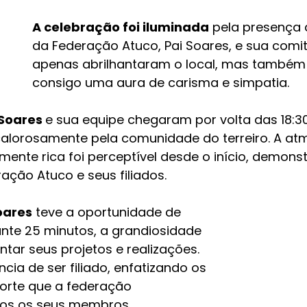
A celebração foi iluminada
 pela presença 
da Federação Atuco, Pai Soares, e sua comit
apenas abrilhantaram o local, mas também
consigo uma aura de carisma e simpatia.
Soares 
e sua equipe chegaram por volta das 18:30
alorosamente pela comunidade do terreiro. A at
almente rica foi perceptível desde o início, demons
ração Atuco e seus filiados.
Soares
 teve a oportunidade de 
ante 25 minutos, a grandiosidade 
tar seus projetos e realizações. 
ncia de ser filiado, enfatizando os 
porte que a federação 
dos os seus membros.