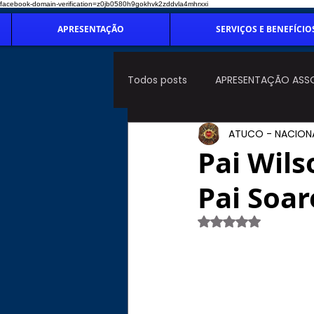
facebook-domain-verification=z0jb0580h9gokhvk2zddvla4mhrxxi
APRESENTAÇÃO
SERVIÇOS E BENEFÍCIO
Todos posts
APRESENTAÇÃO ASS
ATUCO - NACION
Pai Wils
Pai Soar
Avaliado com NaN de