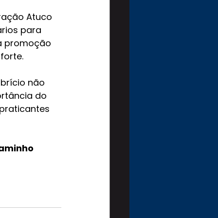
ração Atuco 
rios para 
na promoção 
forte.
brício não 
rtância do 
praticantes 
caminho 