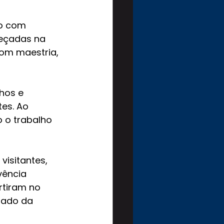
do com 
eçadas na 
om maestria, 
hos e 
es. Ao 
 o trabalho 
visitantes, 
vência 
rtiram no 
iado da 