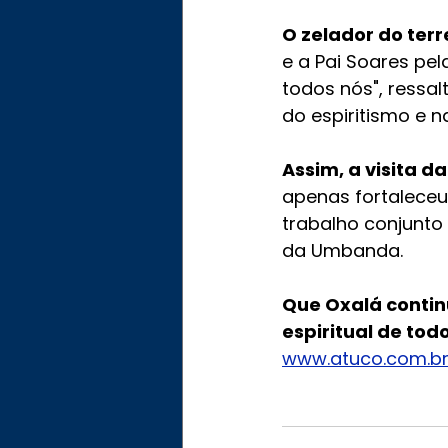
O zelador do terr
e a Pai Soares pe
todos nós", ressa
do espiritismo e 
Assim, a visita 
apenas fortaleceu
trabalho conjunto
da Umbanda. 
Que Oxalá contin
espiritual de tod
www.atuco.com.b