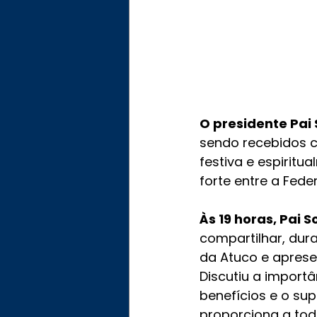
O presidente Pai 
sendo recebidos c
festiva e espiritu
forte entre a Fede
Às 19 horas, Pai 
compartilhar, dur
da Atuco e apresen
Discutiu a importâ
benefícios e o su
proporciona a to