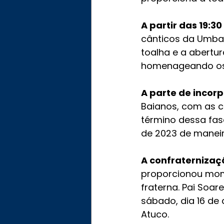
A partir das 19:30
cânticos da Umba
toalha e a abertu
homenageando os o
A parte de incor
Baianos, com as c
término dessa fase
de 2023 de maneira
A confraternizaç
proporcionou mome
fraterna. Pai Soar
sábado, dia 16 de 
Atuco.