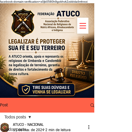
facebook-domain-verification=z0jb0580h9gokhvk2zddvla4mhrxxi
Post
Todos posts
ATUCO - NACIONAL
Todos posts
15 de mar. de 2024
2 min de leitura