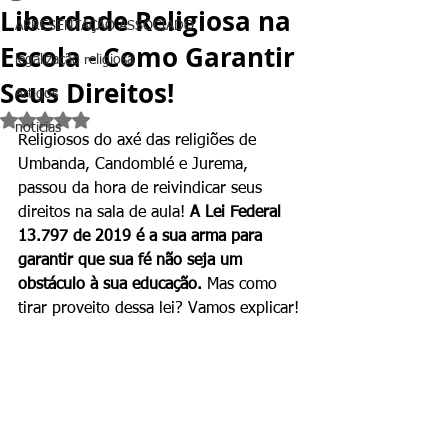
Liberdade Religiosa na
APRESENTAÇÃO ASSOCIADO
Escola - Como Garantir
legalização religiosa
Seus Direitos!
Artigos
Avaliado com NaN de 5 estrelas.
noticias
Religiosos do axé das religiões de 
Umbanda, Candomblé e Jurema, 
passou da hora de reivindicar seus 
direitos na sala de aula! 
A Lei Federal 
13.797 de 2019 é a sua arma para 
garantir que sua fé não seja um 
obstáculo à sua educação.
 Mas como 
tirar proveito dessa lei? Vamos explicar!